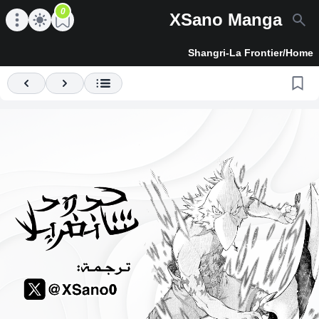
0
XSano Manga
en main menu
Open main menu
Shangri-La Frontier
/
Home
Previous
Next