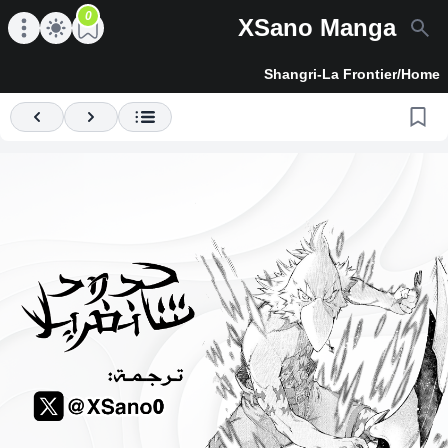
0
XSano Manga
en main menu
Open main menu
Shangri-La Frontier
/
Home
Previous
Next